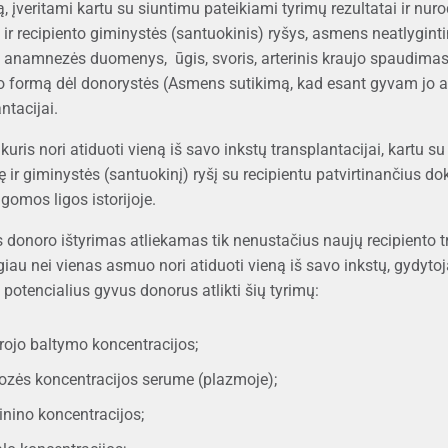
ą, įveritami kartu su siuntimu pateikiami tyrimų rezultatai ir 
ir recipiento giminystės (santuokinis) ryšys, asmens neatlygint
 anamnezės duomenys, ūgis, svoris, arterinis kraujo spaudimas
o formą dėl donorystės (Asmens sutikimą, kad esant gyvam jo aud
ntacijai.
uris nori atiduoti vieną iš savo inkstų transplantacijai, kartu su
 ir giminystės (santuokinį) ryšį su recipientu patvirtinančius dok
gomos ligos istorijoje.
s donoro ištyrimas atliekamas tik nenustačius naujų recipiento t
giau nei vienas asmuo nori atiduoti vieną iš savo inkstų, gydyto
s potencialius gyvus donorus atlikti šių tyrimų:
rojo baltymo koncentracijos;
kozės koncentracijos serume (plazmoje);
inino koncentracijos;