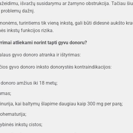
ažeidimu, išvaržų susidarymu ar žarnyno obstrukcija. Tačiau ši
ų problemų dažnį.
monėms, turintiems tik vieną inkstą, gali būti didesnė aukšto kr
ės inkstų funkcijos rizika.
yrimai atliekami norint tapti gyvu donoru?
alaus gyvo donoro atranka ir ištyrimas:
čios gyvo donoro inksto donorystės kontraindikacijos:
 donoro amžius iki 18 metų;
umas;
inurija, kai baltymų šlapime daugiau kaip 300 mg per parą;
ohematurija;
binės inkstų cistos;