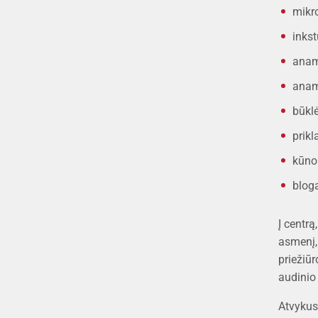
mikr
inks
anam
anam
būklė
prikl
kūno
bloga
Į centrą
asmenį, 
priežiū
audinio
Atvykus