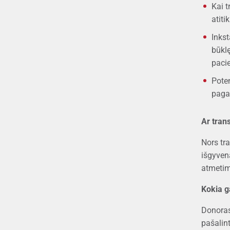
Kai t
atiti
Inkst
būklę
pacie
Poten
pagal
Ar tran
Nors tr
išgyvena
atmetimo
Kokia ga
Donoras 
pašalin