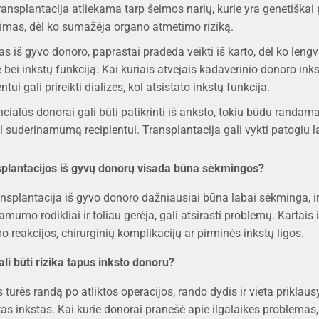
ransplantacija atliekama tarp šeimos narių, kurie yra genetiška
kimas, dėl ko sumažėja organo atmetimo riziką.
as iš gyvo donoro, paprastai pradeda veikti iš karto, dėl ko lengv
 bei inkstų funkciją. Kai kuriais atvejais kadaverinio donoro ink
ntui gali prireikti dializės, kol atsistato inkstų funkcija.
cialūs donorai gali būti patikrinti iš anksto, tokiu būdu randama
 suderinamumą recipientui. Transplantacija gali vykti patogiu lai
splantacijos iš gyvų donorų visada būna sėkmingos?
ansplantacija iš gyvo donoro dažniausiai būna labai sėkminga, ir
mumo rodikliai ir toliau gerėja, gali atsirasti problemų. Kartai
 reakcijos, chirurginių komplikacijų ar pirminės inkstų ligos.
li būti rizika tapus inksto donoru?
turės randą po atliktos operacijos, rando dydis ir vieta priklaus
tas inkstas. Kai kurie donorai pranešė apie ilgalaikes problemas