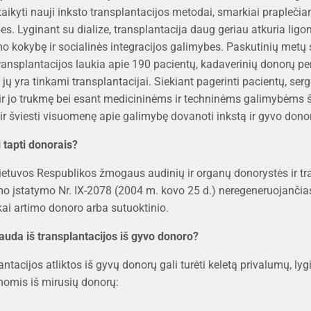
taikyti nauji inksto transplantacijos metodai, smarkiai prapleči
s. Lyginant su dialize, transplantacija daug geriau atkuria ligo
o kokybę ir socialinės integracijos galimybes. Paskutinių metų s
ransplantacijos laukia apie 190 pacientų, kadaverinių donorų per
 jų yra tinkami transplantacijai. Siekiant pagerinti pacientų, ser
ir jo trukmę bei esant medicininėms ir techninėms galimybėms šia
 ir šviesti visuomenę apie galimybę dovanoti inkstą ir gyvo dono
 tapti donorais?
ietuvos Respublikos žmogaus audinių ir organų donorystės ir tr
mo įstatymo Nr. IX-2078 (2004 m. kovo 25 d.) neregeneruojančias 
kai artimo donoro arba sutuoktinio.
auda iš transplantacijos iš gyvo donoro?
ntacijos atliktos iš gyvų donorų gali turėti keletą privalumų, ly
momis iš mirusių donorų: