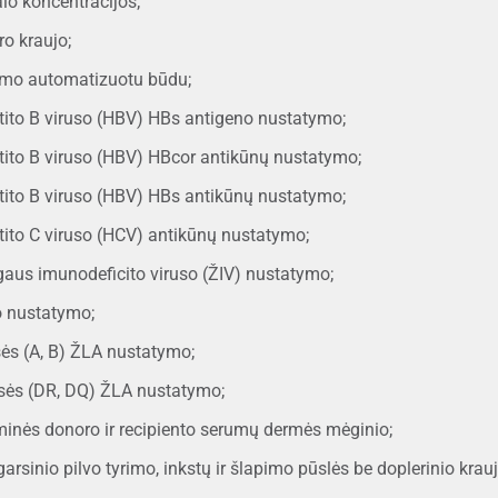
lo koncentracijos;
o kraujo;
imo automatizuotu būdu;
tito B viruso (HBV) HBs antigeno nustatymo;
tito B viruso (HBV) HBcor antikūnų nustatymo;
tito B viruso (HBV) HBs antikūnų nustatymo;
tito C viruso (HCV) antikūnų nustatymo;
aus imunodeficito viruso (ŽIV) nustatymo;
io nustatymo;
sės (A, B) ŽLA nustatymo;
lasės (DR, DQ) ŽLA nustatymo;
minės donoro ir recipiento serumų dermės mėginio;
garsinio pilvo tyrimo, inkstų ir šlapimo pūslės be doplerinio krau