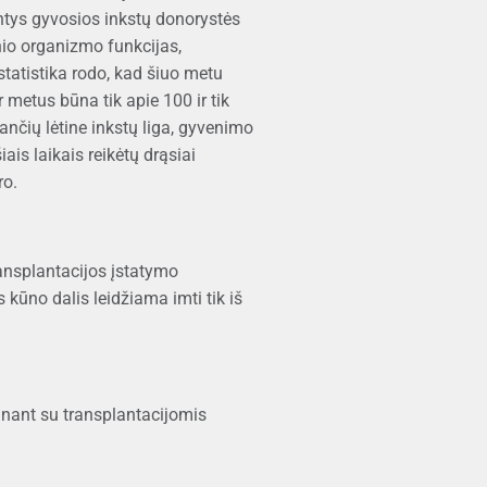
antys gyvosios inkstų donorystės
nio organizmo funkcijas,
tatistika rodo, kad šiuo metu
 metus būna tik apie 100 ir tik
gančių lėtine inkstų liga, gyvenimo
is laikais reikėtų drąsiai
ro.
ansplantacijos įstatymo
kūno dalis leidžiama imti tik iš
ginant su transplantacijomis