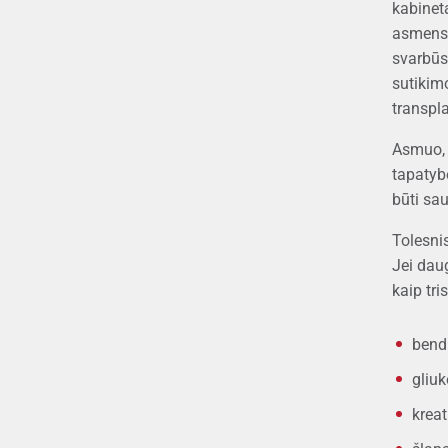
kabinet
asmens 
svarbūs
sutikim
transpla
Asmuo, k
tapatybę
būti sau
Tolesni
Jei dau
kaip tri
bend
gliu
kreat