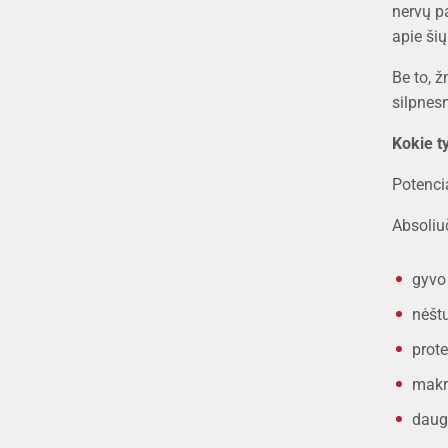
nervų p
apie ši
Be to, ž
silpnesn
Kokie t
Potenci
Absoliu
gyvo
nėšt
prote
makr
daugy