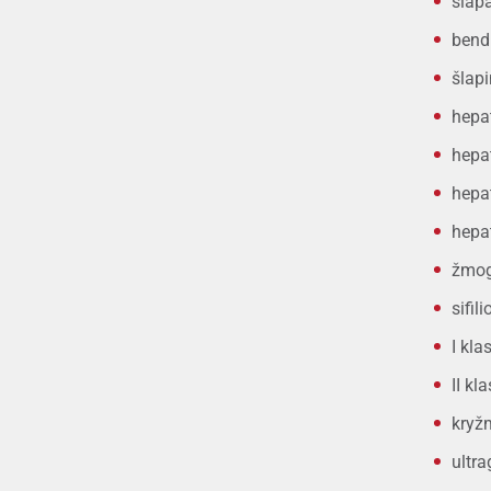
šlapa
bendr
šlap
hepa
hepa
hepa
hepa
žmog
sifil
I kla
II k
kryž
ultra