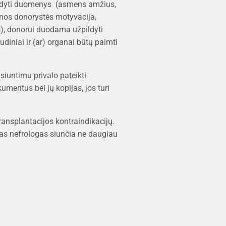
nurodyti duomenys (asmens amžius,
inos donorystės motyvacija,
), donorui duodama užpildyti
iniai ir (ar) organai būtų paimti
 siuntimu privalo pateikti
umentus bei jų kopijas, jos turi
ransplantacijos kontraindikacijų.
jas nefrologas siunčia ne daugiau