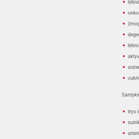
lėtin
onkol
žmog
dege
lėtin
aktyv
sist
cukri
Santyki
trys 
sutri
arter