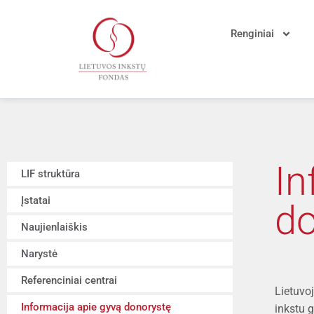
Renginiai
In
LIF struktūra
Įstatai
do
Naujienlaiškis
Narystė
Referenciniai centrai
Lietuvo
Informacija apie gyvą donorystę
inkstu 