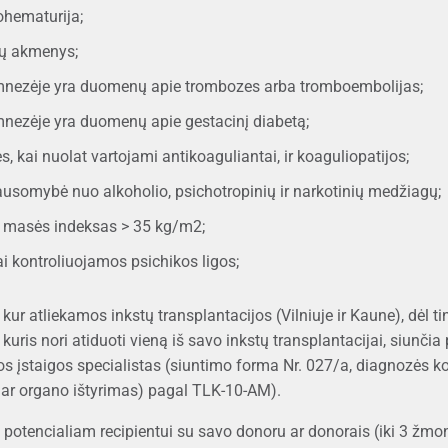
ohematurija;
tų akmenys;
nezėje yra duomenų apie trombozes arba tromboembolijas;
nezėje yra duomenų apie gestacinį diabetą;
s, kai nuolat vartojami antikoaguliantai, ir koaguliopatijos;
ausomybė nuo alkoholio, psichotropinių ir narkotinių medžiagų;
 masės indeksas > 35 kg/m2;
i kontroliuojamos psichikos ligos;
, kur atliekamos inkstų transplantacijos (Vilniuje ir Kaune), dėl
kuris nori atiduoti vieną iš savo inkstų transplantacijai, siunč
ros įstaigos specialistas (siuntimo forma Nr. 027/a, diagnozės 
 ar organo ištyrimas) pagal TLK-10-AM).
 potencialiam recipientui su savo donoru ar donorais (iki 3 žmo