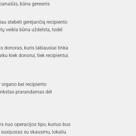
i panašūs, būna geresnis
iau stebėti gerėjančią recipiento
stų veikla būna uždelsta, todėl
s donoras, kuris labiausiai tinka
ku kiek donorui, tiek recipientui.
 organo bei recipiento
s inkstas prarandamas dėl
ys nuo operacijos tipo, kuriuo bus
, susijusias su skausmu, lokaliu