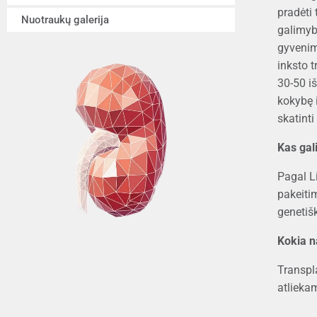
pradėti 
Nuotraukų galerija
galimybe
gyvenim
inksto t
30-50 iš
kokybę 
skatinti
Kas gali
Pagal L
pakeiti
genetiš
Kokia n
Transpla
atlieka