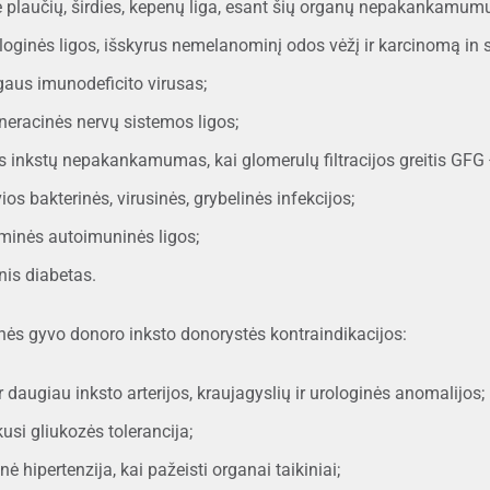
ė plaučių, širdies, kepenų liga, esant šių organų nepakankamumu
oginės ligos, išskyrus nemelanominį odos vėžį ir karcinomą in s
aus imunodeficito virusas;
neracinės nervų sistemos ligos;
is inkstų nepakankamumas, kai glomerulų filtracijos greitis GFG
ios bakterinės, virusinės, grybelinės infekcijos;
eminės autoimuninės ligos;
nis diabetas.
nės gyvo donoro inksto donorystės kontraindikacijos:
ir daugiau inksto arterijos, kraujagyslių ir urologinės anomalijos;
kusi gliukozės tolerancija;
inė hipertenzija, kai pažeisti organai taikiniai;