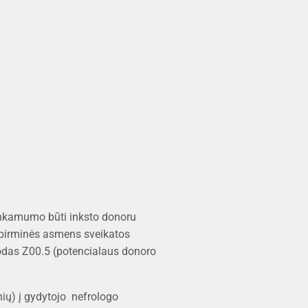
 tinkamumo būti inksto donoru
ia pirminės asmens sveikatos
kodas Z00.5 (potencialaus donoro
nių) į gydytojo nefrologo