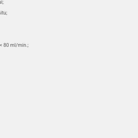
i;
itu;
 < 80 ml/min.;